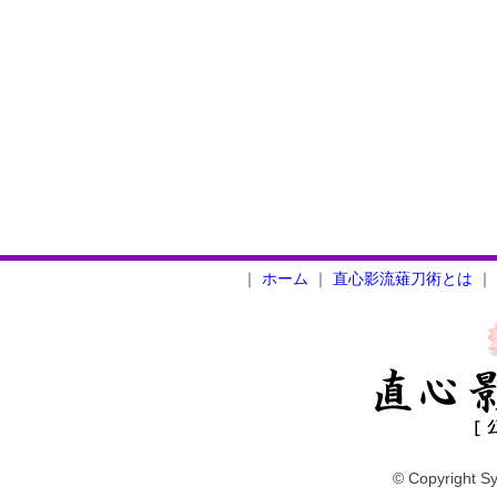
｜
ホーム
｜
直心影流薙刀術とは
｜
© Copyright Sy