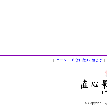
｜
ホーム
｜
直心影流薙刀術とは
｜
© Copyright Sy