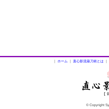
｜
ホーム
｜
直心影流薙刀術とは
｜
© Copyright Sy