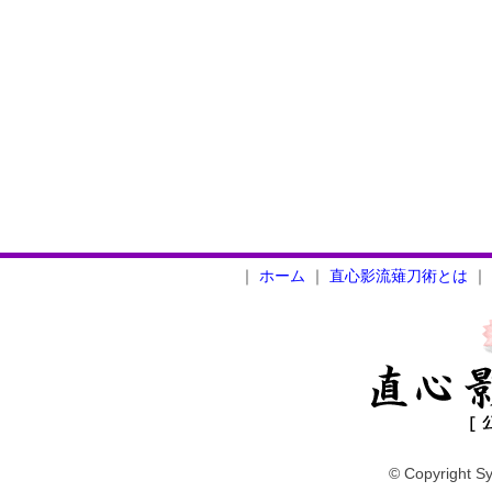
｜
ホーム
｜
直心影流薙刀術とは
｜
© Copyright Sy