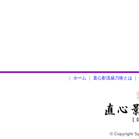
｜
ホーム
｜
直心影流薙刀術とは
｜
© Copyright Sy