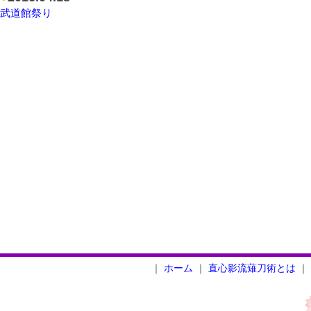
武道館祭り
｜
ホーム
｜
直心影流薙刀術とは
｜