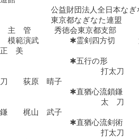
公益財団法人全日本なぎな
東京都なぎなた連盟
主 管 秀徳会東京都支部
模範演武 ✱霊剣四方切 第
正 美
✱五行の形
打太刀 園部 
刀 荻原 晴子
✱直猶心流鎖鎌
太 刀 日下 
鎌 梶山 武子
✱直猶心流剣術
打太刀 宇野 