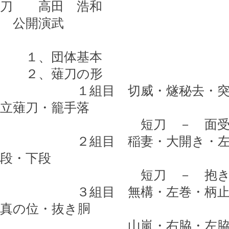
刀 高田 浩和
公開演武
１、団体基本
２、薙刀の形
１組目 切威・燧秘去・突手・
立薙刀・籠手落
短刀 － 面受止・
２組目 稲妻・大開き・左右突
段・下段
短刀 － 抱き込み
３組目 無構・左巻・柄止め・
真の位・抜き胴
山嵐・右脇・左