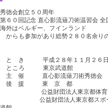
秀徳会創立５０周年
第６０回記念 直心影流薙刀術温習会 
海外はベルギー、フインランド
からも参加があり総勢２８０名余り
と き 平成２８年１１月２６日
ところ 東京武道館
主 催 直心影流薙刀術秀徳会
後 援 東 京 都
公益財団法人東京都体育
公益財団法人東京都スポーツ
道館