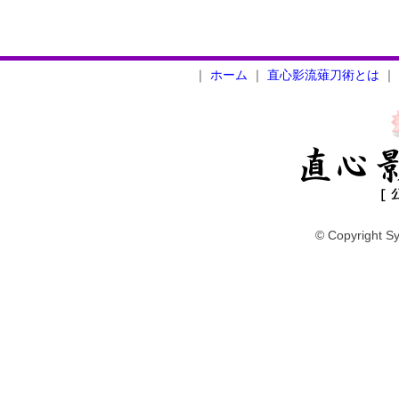
｜
ホーム
｜
直心影流薙刀術とは
｜
© Copyright Sy